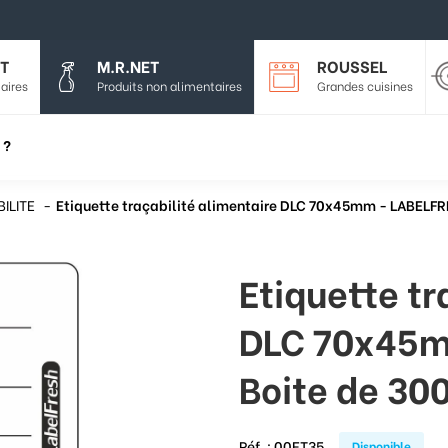
T
M.R.NET
ROUSSEL
aires
Produits non alimentaires
Grandes cuisines
 ?
ILITE
Etiquette traçabilité alimentaire DLC 70x45mm - LABELFR
Etiquette tr
DLC 70x45m
Boite de 30
Réf. :
00ET35
Disponible