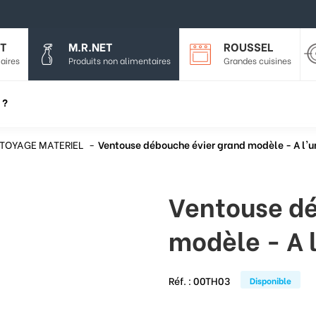
T
M.R.NET
ROUSSEL
aires
Produits non alimentaires
Grandes cuisines
 ?
TOYAGE MATERIEL
Ventouse débouche évier grand modèle - A l'u
Ventouse dé
modèle - A l
Réf. :
00TH03
Disponible