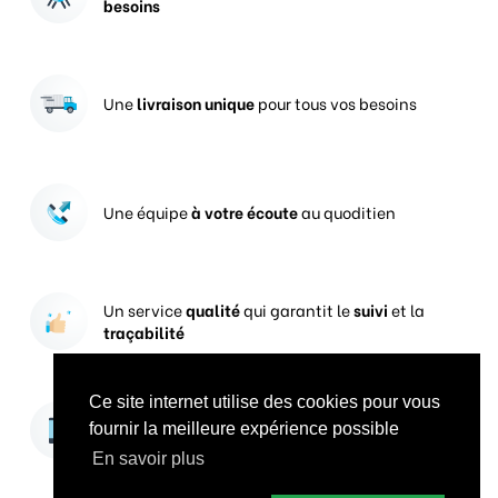
besoins
Une
livraison unique
pour tous vos besoins
Une équipe
à votre écoute
au quoditien
Un service
qualité
qui garantit le
suivi
et la
traçabilité
Ce site internet utilise des cookies pour vous
Vos prises de commandes
ouvertes 24h/24
fournir la meilleure expérience possible
En savoir plus