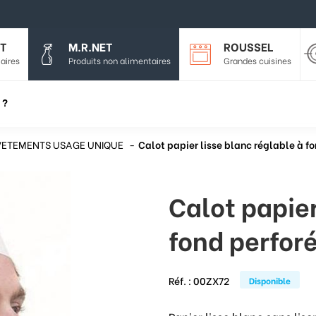
T
M.R.NET
ROUSSEL
aires
Produits non alimentaires
Grandes cuisines
 ?
VETEMENTS USAGE UNIQUE
Calot papier lisse blanc réglable à fo
Calot papier
fond perforé
Réf. :
00ZX72
Disponible