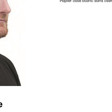
Papier lisse blanc sans lis
e