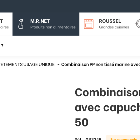
T
M.R.NET
ROUSSEL
aires
Produits non alimentaires
Grandes cuisines
 ?
VETEMENTS USAGE UNIQUE
Combinaison PP non tissé marine ave
Combinaison
avec capuch
50
Réf. :
0B3348
Sur commande