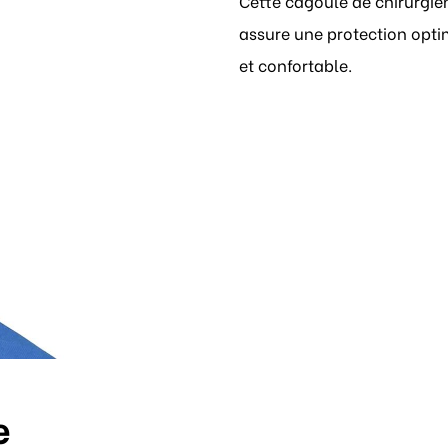
Cette cagoule de chirurgie
assure une protection opti
et confortable.
e