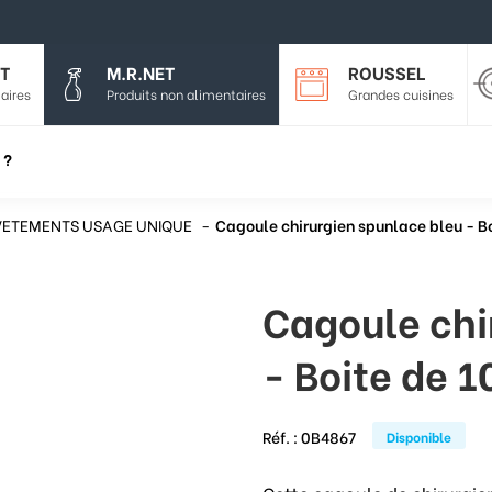
T
M.R.NET
ROUSSEL
aires
Produits non alimentaires
Grandes cuisines
 ?
VETEMENTS USAGE UNIQUE
Cagoule chirurgien spunlace bleu - B
Cagoule chi
- Boite de 1
Réf. :
0B4867
Disponible