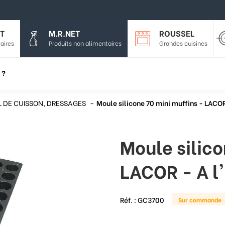
T
M.R.NET
ROUSSEL
aires
Produits non alimentaires
Grandes cuisines
 ?
L DE CUISSON, DRESSAGES
Moule silicone 70 mini muffins - LACOR
Moule silico
LACOR - A l'
Réf. :
GC3700
Sur commande