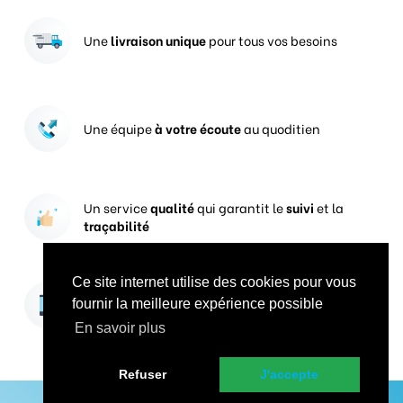
Une
livraison unique
pour tous vos besoins
Une équipe
à votre écoute
au quoditien
Un service
qualité
qui garantit le
suivi
et la
traçabilité
Ce site internet utilise des cookies pour vous
Vos prises de commandes
ouvertes 24h/24
fournir la meilleure expérience possible
En savoir plus
Refuser
J'accepte