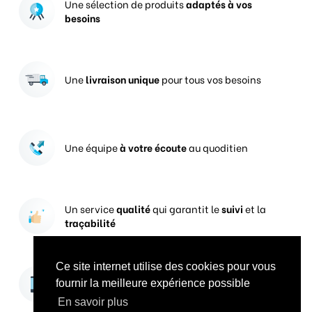
Une sélection de produits
adaptés à vos
besoins
Une
livraison unique
pour tous vos besoins
Une équipe
à votre écoute
au quoditien
Un service
qualité
qui garantit le
suivi
et la
traçabilité
Ce site internet utilise des cookies pour vous
Vos prises de commandes
ouvertes 24h/24
fournir la meilleure expérience possible
En savoir plus