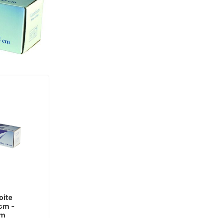
oite
0cm -
0m