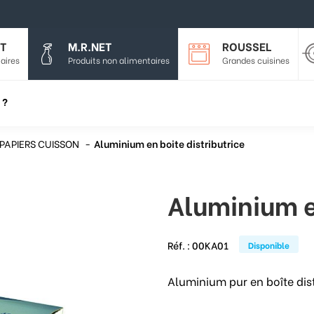
T
M.R.NET
ROUSSEL
aires
Produits non alimentaires
Grandes cuisines
 ?
 PAPIERS CUISSON
Aluminium en boite distributrice
Aluminium en
Réf. :
00KA01
Disponible
Aluminium pur en boîte dist