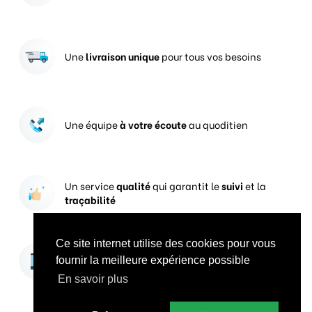
Une
livraison unique
pour tous vos besoins
Une équipe
à votre écoute
au quoditien
Un service
qualité
qui garantit le
suivi
et la
traçabilité
Ce site internet utilise des cookies pour vous
Vos prises de commandes
ouvertes 24h/24
fournir la meilleure expérience possible
En savoir plus