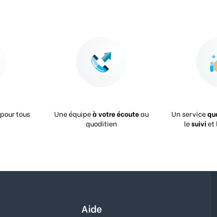
pour tous
Une équipe
à votre écoute
au
Un service
qu
quoditien
le
suivi
et 
Aide