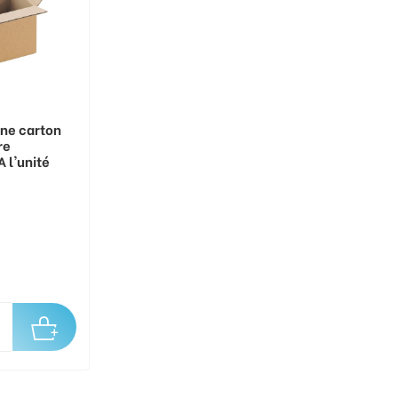
ine carton
re
 l'unité