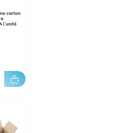
ine carton
re
 l'unité