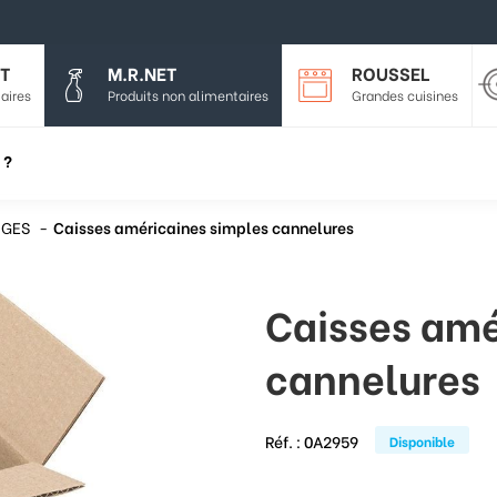
T
M.R.NET
ROUSSEL
aires
Produits non alimentaires
Grandes cuisines
 ?
AGES
Caisses américaines simples cannelures
Caisses amé
cannelures
Réf. :
0A2959
Disponible