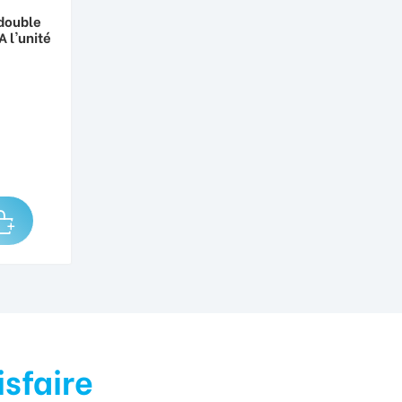
 double
 l'unité
isfaire