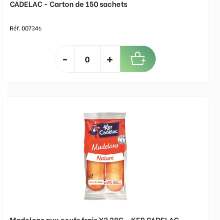
CADELAC - Carton de 150 sachets
Réf. 007346
Madelons aux oeufs frais X2 28G - KER CADELAC -