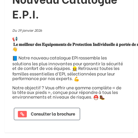
E.P.I.
Du 19 janvier 2026
𝐋𝐞 𝐦𝐞𝐢𝐥𝐥𝐞𝐮𝐫 𝐝𝐞𝐬 𝐄́𝐪𝐮𝐢𝐩𝐞𝐦𝐞𝐧𝐭𝐬 𝐝𝐞 𝐏𝐫𝐨𝐭𝐞𝐜𝐭𝐢𝐨𝐧 𝐈𝐧𝐝𝐢𝐯𝐢𝐝𝐮𝐞𝐥𝐥𝐞 𝐚̀ 𝐩𝐨𝐫𝐭𝐞́𝐞 𝐝𝐞
Notre nouveau catalogue EPI rassemble les
solutions les plus innovantes pour garantir la sécurité
et de confort de vos équipes.
Retrouvez toutes les
familles essentielles d’EPI, sélectionnées pour leur
performance par nos experts.
Notre objectif ? Vous offrir une gamme complète « de
la tête aux pieds », conçue pour répondre à tous les
environnements et niveaux de risques.
Consulter la brochure